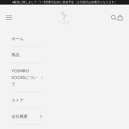
コンテンツへスキップ
●配送に関しまして：1～3営業日以内に発送予定（土日祝日は休業日となります）
GLAD DESIGN
メニュー
検索
カート
ホーム
商品
YOSHIRO
SOCKSについ
て
ストア
会社概要