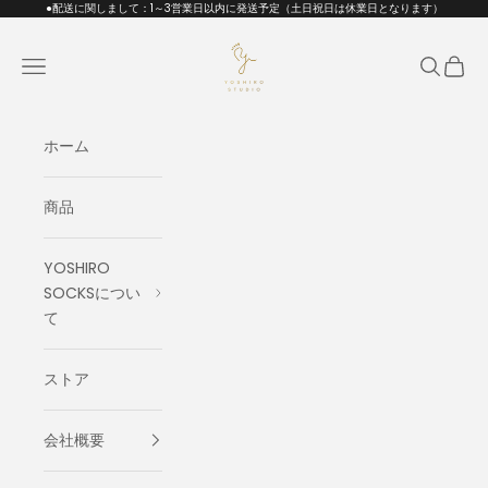
コンテンツへスキップ
●配送に関しまして：1～3営業日以内に発送予定（土日祝日は休業日となります）
GLAD DESIGN
メニュー
検索
カート
ホーム
商品
YOSHIRO
SOCKSについ
て
ストア
会社概要