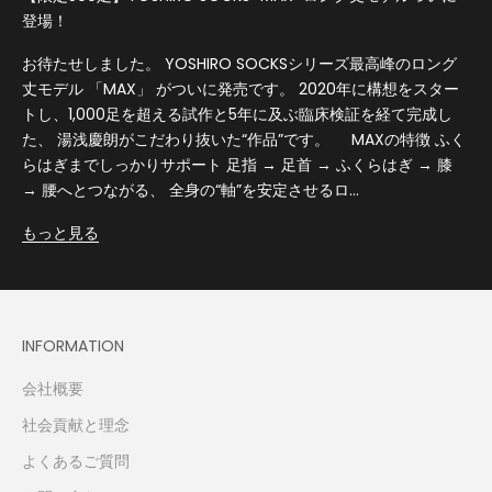
登場！
お待たせしました。 YOSHIRO SOCKSシリーズ最高峰のロング
丈モデル 「MAX」 がついに発売です。 2020年に構想をスター
トし、1,000足を超える試作と5年に及ぶ臨床検証を経て完成し
た、 湯浅慶朗がこだわり抜いた“作品”です。 MAXの特徴 ふく
らはぎまでしっかりサポート 足指 → 足首 → ふくらはぎ → 膝
→ 腰へとつながる、 全身の“軸”を安定させるロ...
もっと見る
INFORMATION
会社概要
社会貢献と理念
よくあるご質問