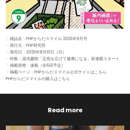
・雑誌名：PHPからだスマイル 2025年9月号
・発行元：PHP研究所
・発売日：2025年8月10日（日）
・特集：湯浅慶朗「足指を広げて健康になる」新連載スタート
・掲載形態：連載（全6回予定）
・掲載ページ：
PHPからだスマイル公式サイトはこちら
PHPからだスマイルの購入はこちら
Read more